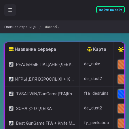
Войти на сайт
Главная страница
Жалобы
/
Название сервера
Карта
О
de_nuke
РЕАЛЬНЫЕ ПАЦАНЫ-ДЕВУШКИ 18+ [STEAM BONUS]
22
de_dust2
​ИГРЫ ДЛЯ ВЗРОСЛЫХ! +18 © (FREE VIP)
12
ffa_desruins
1VSAll.WIN/GunGame|FFA|KnIfE MoD
7
de_dust2
ЗОНА ジ ОТДЫХА
10
fy_peekaboo
Best GunGame FFA + Knife MOD(+18)
9