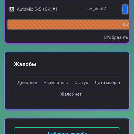
de_dust2
AutoMix 5x5 +Skill#1
4
85/14
Отобразить вс
Жалобы
Действие
Нарушитель
Статус
Дата создания
Жалоб нет
Добавить жалобу