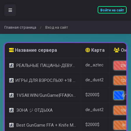
Войти на сайт
Главная страница
Вход на сайт
/
Название сервера
Карта
Онл
de_aztec
РЕАЛЬНЫЕ ПАЦАНЫ-ДЕВУШКИ 18+ [STEAM BONUS]
29/32
de_dust2
​ИГРЫ ДЛЯ ВЗРОСЛЫХ! +18 © (FREE VIP)
12/16
$2000$
1VSAll.WIN/GunGame|FFA|KnIfE MoD
6/14
de_dust2
ЗОНА ジ ОТДЫХА
10/14
$2000$
Best GunGame FFA + Knife MOD(+18)
9/15