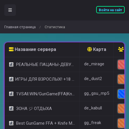
Войти на сайт
Главная страница
Статистика
/
Название сервера
Карта
О
de_mirage
РЕАЛЬНЫЕ ПАЦАНЫ-ДЕВУШКИ 18+ [STEAM BONUS]
28
de_dust2
​ИГРЫ ДЛЯ ВЗРОСЛЫХ! +18 © (FREE VIP)
12
gg_gsu_mp5
1VSAll.WIN/GunGame|FFA|KnIfE MoD
7
de_kabull
ЗОНА ジ ОТДЫХА
10
gg_freak
Best GunGame FFA + Knife MOD(+18)
9