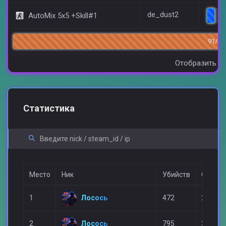
de_dust2
AutoMix 5x5 +Skill#1
4
91/14
Отобразить вс
Статистика
Место
Ник
Убийств
Смерте
Лосось
1
472
239
Лосось
2
795
388