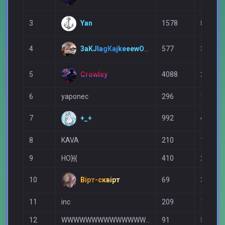
Yan
3
1578
870
3aKJIagKajkeeewOw2hz0red
4
577
319
Crowley
5
4088
2129
6
yaponec
296
169
+_+
7
992
478
8
KAVA
210
158
9
HO}|{
410
223
Вірт-сквірт
10
69
39
11
inc
209
147
12
WWWWWWWWWWWWWWWWWWW
91
59