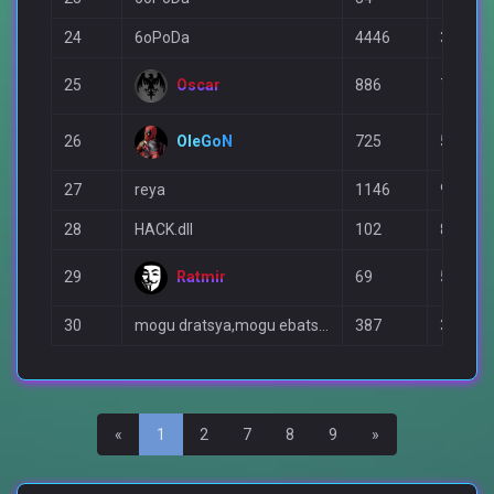
24
6oPoDa
4446
3808
Oscar
25
886
760
OleGoN
26
725
596
27
reya
1146
988
28
HACK.dll
102
85
Ratmir
29
69
56
30
mogu dratsya,mogu ebatsya 12345
387
374
Назад
Вперед
«
1
2
7
8
9
»