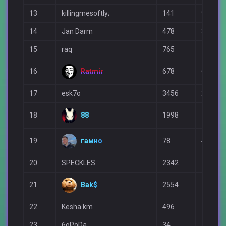
13
killingmesoftly;
141
91
14
Jan Darm
478
399
15
raq
765
795
Ratmir
16
678
677
17
esk7o
3456
2505
88
18
1998
1800
гамно
19
78
44
20
SPECKLES
2342
1940
Bak$
21
2554
1724
22
Kesha.km
496
528
23
6oPoDa
34
16