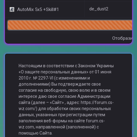
de_dust2
AutoMix 5x5 +Skill#1
86
Отобразить
Настоящим в соответствии с Законом Украины
«О защите персональных данных» от 01 июня
2010 г. № 2297-VI (с изменениями и
дополнениями) Вы подтверждаете свое
согласие на свободную, свою волю и в своем
интересе даю свое согласие Администрации
сайта (далее – «Сайт» , адрес: https://forum.cs-
wz.com/) для обработки своих персональных
данных, указанных при регистрации путем
заполнения веб-формы на сайте forum.cs-
wz.com, направленной (заполненной) с
помощью Сайта.