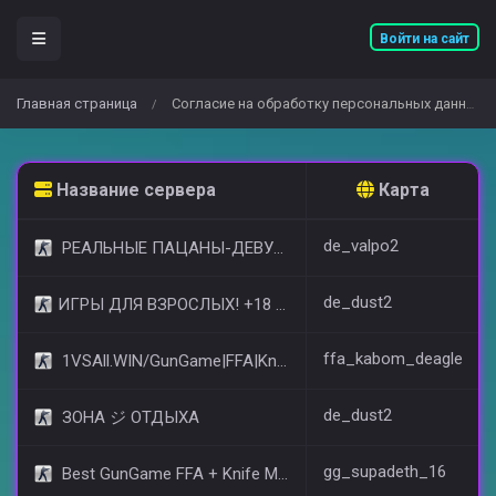
Войти на сайт
Главная страница
Согласие на обработку персональных данных
/
Название сервера
Карта
de_valpo2
РЕАЛЬНЫЕ ПАЦАНЫ-ДЕВУШКИ 18+ [STEAM BONUS]
de_dust2
​ИГРЫ ДЛЯ ВЗРОСЛЫХ! +18 © (FREE VIP)
ffa_kabom_deagle
1VSAll.WIN/GunGame|FFA|KnIfE MoD
de_dust2
ЗОНА ジ ОТДЫХА
gg_supadeth_16
Best GunGame FFA + Knife MOD(+18)