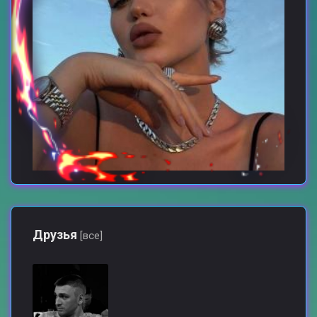
Друзья
[все]