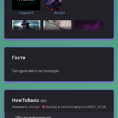
Гадкий Я
Wizard
GoldenYgrozaEpta
KrakeN
Ctrl
Гости
Сегодня никто не посещал
Magister_Ept
[Skill Hack] ORBIT
Jiji
HowToBasic
Изменить статус
Был(а) в сети 24 августа 2025 г, 22:06
Общая информация