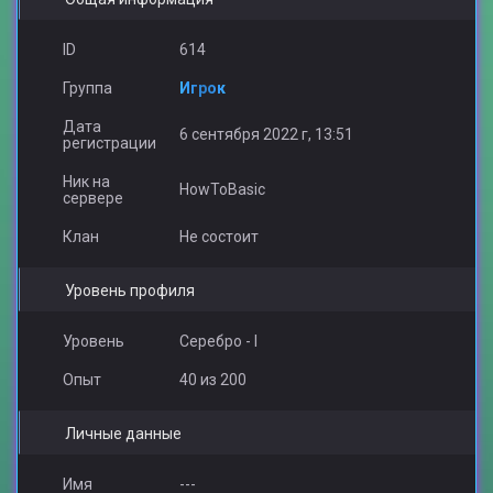
ZaYaa
STYLE CEO
edik1988
ID
614
Группа
Игрок
Дата
6 сентября 2022 г, 13:51
регистрации
Anasteisha.
Директор чата
Винни Пух
Ник на
HowToBasic
сервере
Клан
Не состоит
Уровень профиля
ToN1k
X.A.K.E.R
Freeman
Уровень
Серебро - I
Опыт
40 из 200
Личные данные
Mitsuu
X!deX
Имя
---