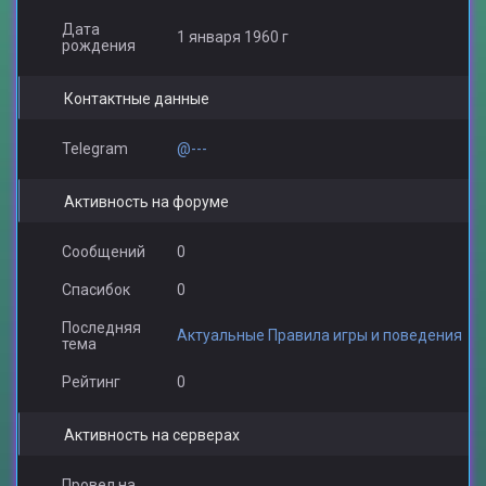
Дата
1 января 1960 г
рождения
Контактные данные
Тарас
h1l
Telegram
@---
Активность на форуме
Сообщений
0
Рыбка
YBITbIU SL1M
reco
Спасибок
0
Последняя
Актуальные Правила игры и поведения
тема
Рейтинг
0
F.S.A.
KENTIK
PACTAMAH
Активность на серверах
Провел на