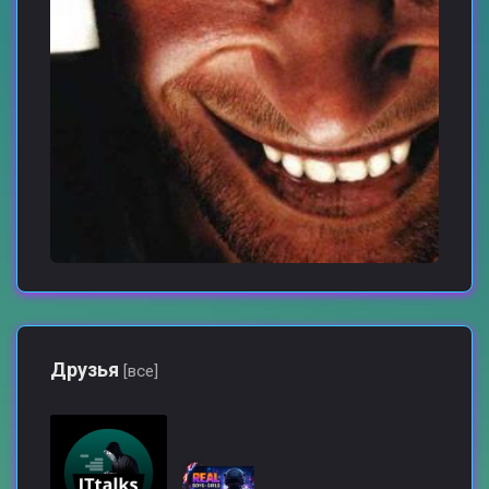
Друзья
[все]