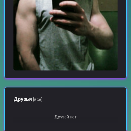
Друзья
[все]
Друзей нет