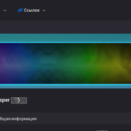
а
Ссылки
sper
бщая информация