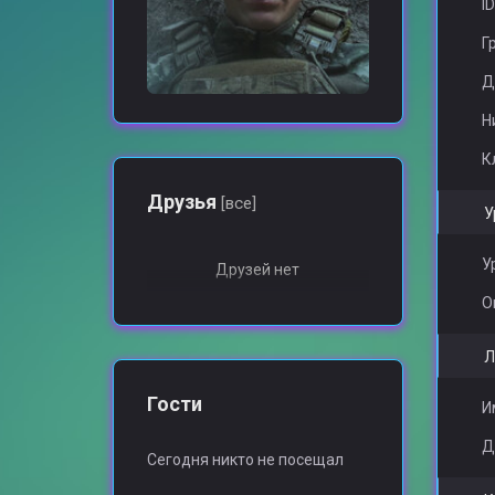
ID
Г
Д
Н
К
Друзья
[все]
У
У
Друзей нет
О
Л
Гости
И
Д
Сегодня никто не посещал