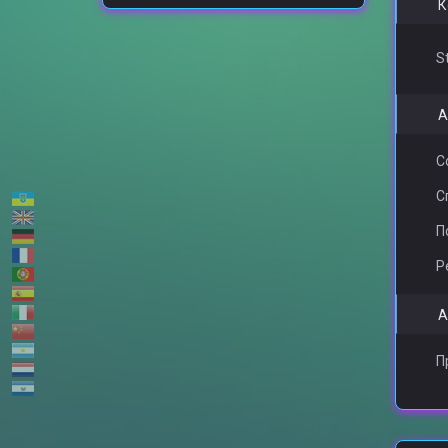
К
S
А
С
С
П
Р
А
П