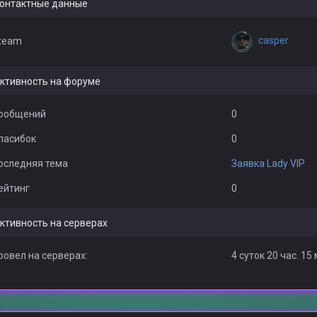
онтактные данные
casper
team
ктивность на форуме
ообщений
0
пасибок
0
оследняя тема
Заявка Lady VIP
ейтинг
0
ктивность на серверах
ровел на серверах:
4 суток 20 час. 15 