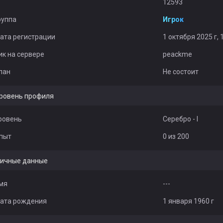
12593
руппа
Игрок
ата регистрации
1 октября 2025 г, 
ик на сервере
peackme
лан
Не состоит
ровень профиля
ровень
Серебро - I
пыт
0 из 200
ичные данные
мя
---
ата рождения
1 января 1960 г