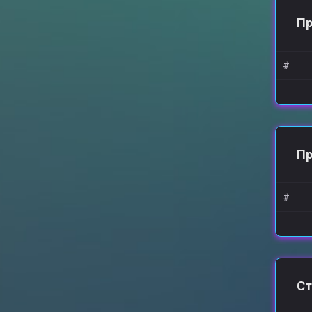
Пр
#
П
#
Ст