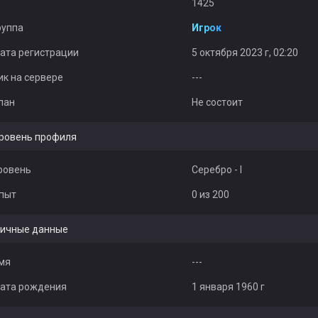
1425
руппа
Игрок
ата регистрации
5 октября 2023 г, 02:20
ик на сервере
---
лан
Не состоит
ровень профиля
ровень
Серебро - I
пыт
0 из 200
ичные данные
мя
---
ата рождения
1 января 1960 г