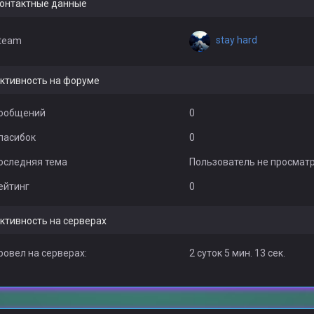
онтактные данные
stay hard
team
ктивность на форуме
ообщений
0
пасибок
0
оследняя тема
Пользователь не просмат
ейтинг
0
ктивность на серверах
ровел на серверах:
2 суток 5 мин. 13 сек.