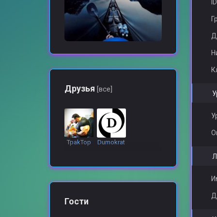
ID
Г
Д
Н
К
Друзья
[все]
У
У
О
TpakTop
Dumokrat
Л
И
Д
Гости