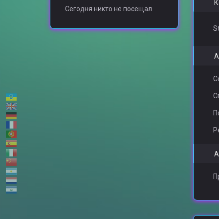
К
Сегодня никто не посещал
S
А
С
С
П
Р
А
П