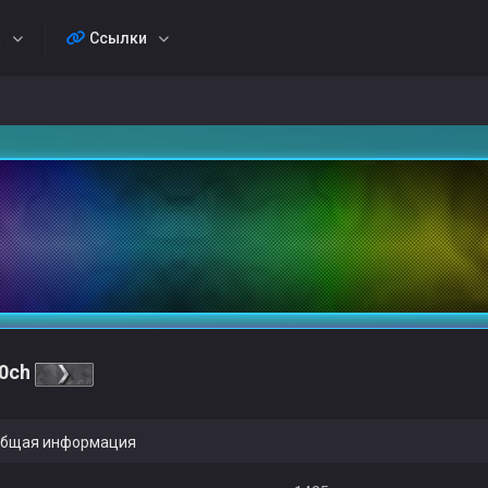
а
Ссылки
0ch
бщая информация