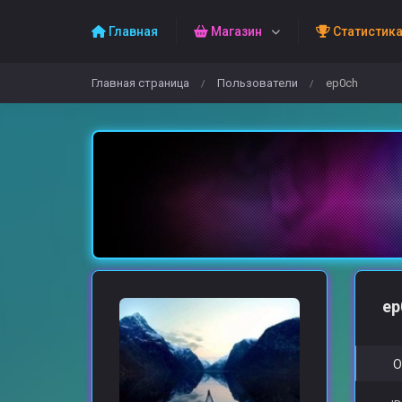
Главная
Магазин
Статистик
Главная страница
Пользователи
ep0ch
/
/
ep
О