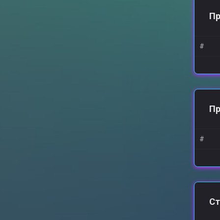
Пр
#
П
#
Ст