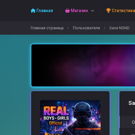
Главная
Магазин
Статистик
Главная страница
Пользователи
Sane NSND
/
/
Sa
О