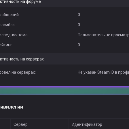
ктивность на форуме
ообщений
0
пасибок
0
оследняя тема
Пользователь не просмат
ейтинг
0
ктивность на серверах
ровел на серверах:
Не указан Steam ID в проф
ивилегии
Сервер
Идентификатор