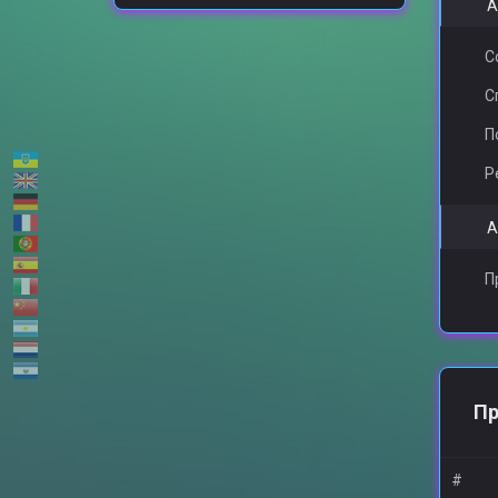
А
С
С
П
Р
А
П
Пр
#