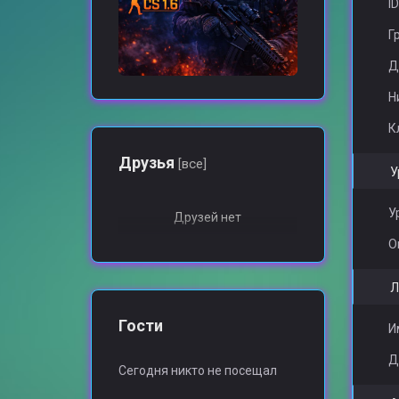
ID
Г
Д
Н
К
Друзья
[все]
У
У
Друзей нет
О
Л
Гости
И
Д
Сегодня никто не посещал