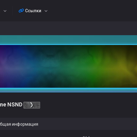
а
Ссылки
ne NSND
бщая информация