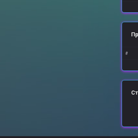
П
#
Ст