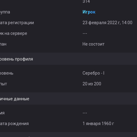
314
руппа
Игрок
ата регистрации
23 февраля 2022 г, 14:00
ик на сервере
---
лан
Не состоит
ровень профиля
ровень
Серебро - I
пыт
20 из 200
ичные данные
мя
---
ата рождения
1 января 1960 г