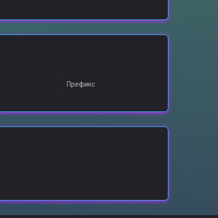
Префикс
о