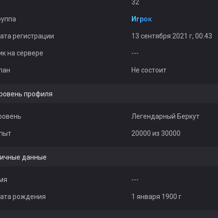
32
руппа
Игрок
ата регистрации
13 сентября 2021 г, 00:43
ик на сервере
---
лан
Не состоит
ровень профиля
ровень
Легендарный Беркут
пыт
20000 из 30000
ичные данные
мя
---
ата рождения
1 января 1900 г