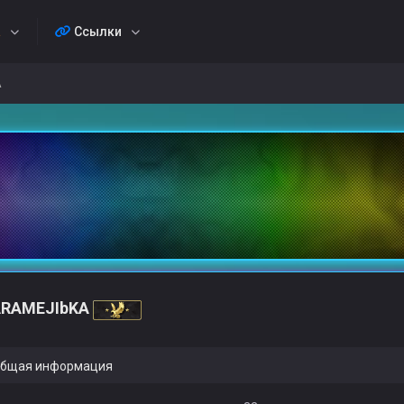
а
Ссылки
A
ARAMEJIbKA
бщая информация