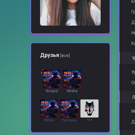
ID
Г
Д
Н
К
Друзья
[все]
У
У
О
Wizard
Misha
Л
И
Ribka
Литруха
***
Д