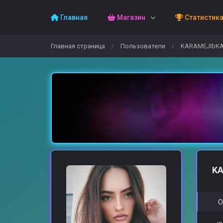
Главная
Магазин
Статистик
Главная страница
Пользователи
KARAMEJIbK
/
/
K
О