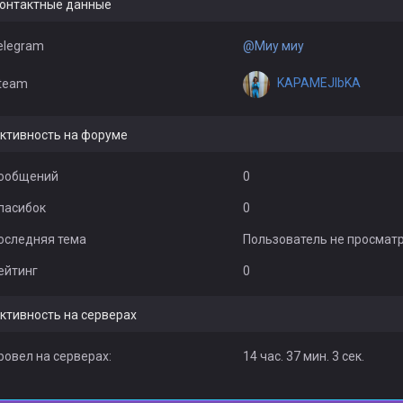
онтактные данные
elegram
@Миу миу
KAPAMEJIbKA
team
ктивность на форуме
ообщений
0
пасибок
0
оследняя тема
Пользователь не просмат
ейтинг
0
ктивность на серверах
ровел на серверах:
14 час. 37 мин. 3 сек.