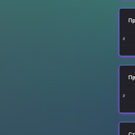
KENTIK
Almeffes
Bagrich
Пр
#
pe.
RAMPAGEEEEEEEEE
Petryshka
Укроп4iк
Konsyl2022
П
#
Ст