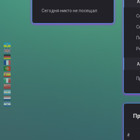
А
Сегодня никто не посещал
С
С
П
Р
А
П
Пр
#