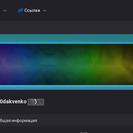
а
Ссылки
0dakvenko
бщая информация