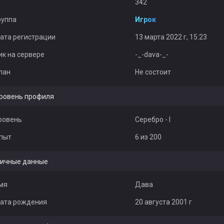
342
руппа
Игрок
ата регистрации
13 марта 2022 г, 15:23
ик на сервере
-_-dava-_-
лан
Не состоит
ровень профиля
ровень
Серебро - I
пыт
6 из 200
ичные данные
мя
Дава
ата рождения
20 августа 2001 г