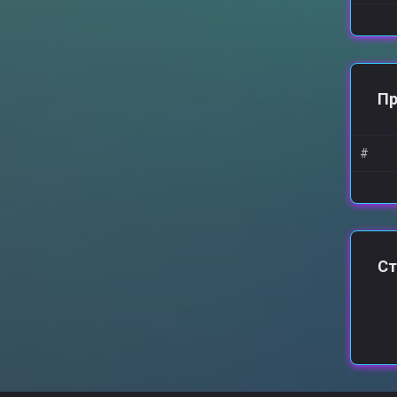
П
#
Ст