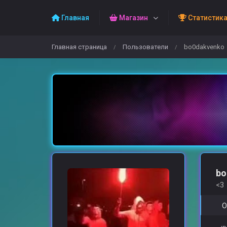
Главная
Магазин
Статистик
Главная страница
Пользователи
bo0dakvenko
/
/
bo
<3
О