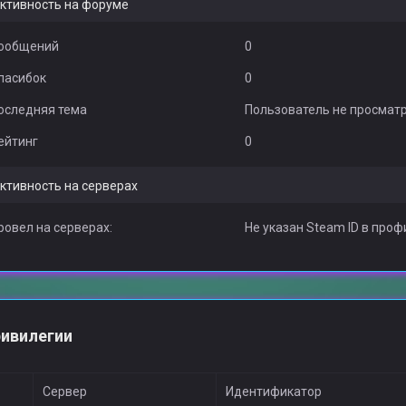
ктивность на форуме
ообщений
0
пасибок
0
оследняя тема
Пользователь не просмат
ейтинг
0
ктивность на серверах
ровел на серверах:
Не указан Steam ID в проф
ивилегии
Сервер
Идентификатор