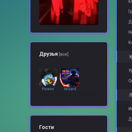
ID
Г
Д
Н
К
Друзья
[все]
У
У
О
Poison
Wizard
Л
И
Д
Гости