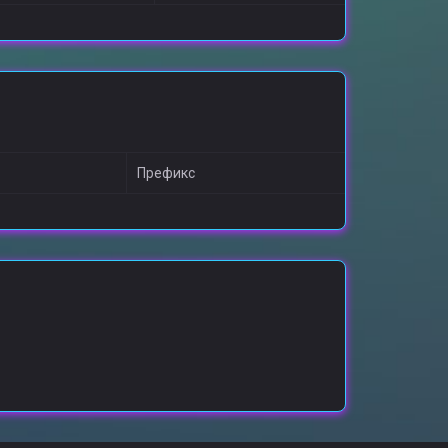
Префикс
о