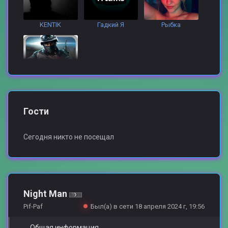
KENTIK
Гадкий Я
Рыбка
GoldenYgrozaEpta
Wizard
Гости
Сегодня никто не посещал
Petryshka
zer0 two solo
fredde
Night Man
Pif-Paf
Был(а) в сети 18 апреля 2024 г, 19:56
Общая информация