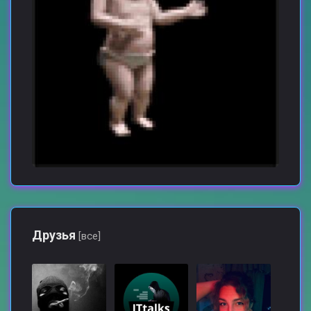
Друзья
[все]