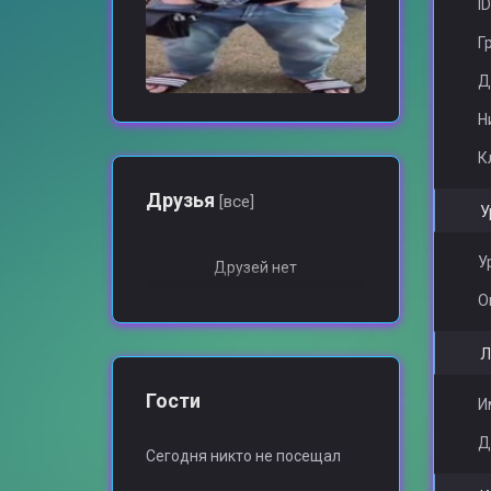
ID
Г
Д
Н
К
Друзья
[все]
У
У
Друзей нет
О
Л
Гости
И
Д
Сегодня никто не посещал