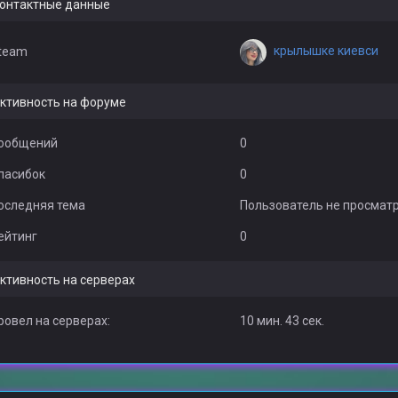
онтактные данные
крылышке киевси
team
ктивность на форуме
ообщений
0
пасибок
0
оследняя тема
Пользователь не просмат
ейтинг
0
ктивность на серверах
ровел на серверах:
10 мин. 43 сек.