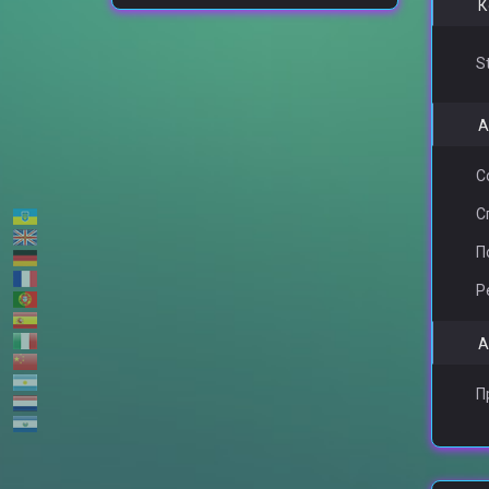
К
S
А
С
С
П
Р
А
П