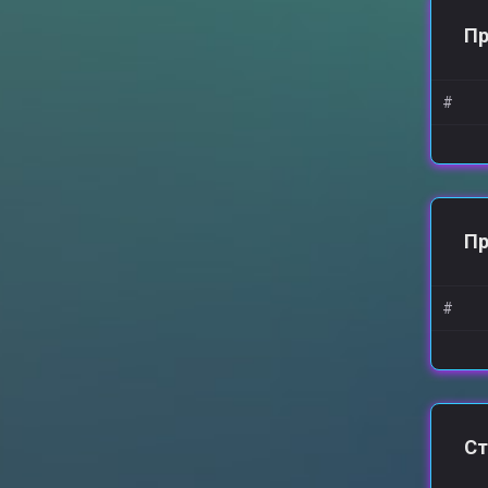
Пр
#
П
#
Ст