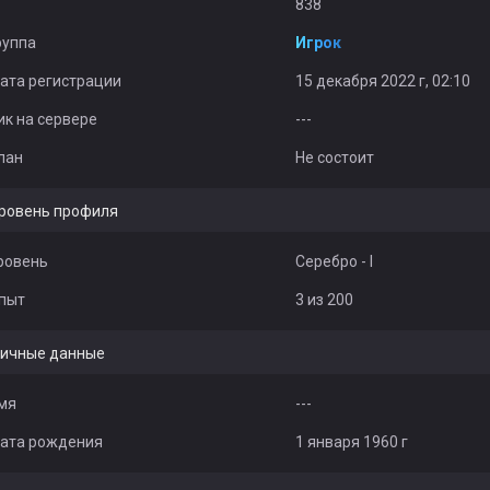
838
руппа
Игрок
ата регистрации
15 декабря 2022 г, 02:10
ик на сервере
---
лан
Не состоит
ровень профиля
ровень
Серебро - I
пыт
3 из 200
ичные данные
мя
---
ата рождения
1 января 1960 г