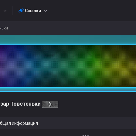
а
Ссылки
ньки
зар Товстеньки
бщая информация