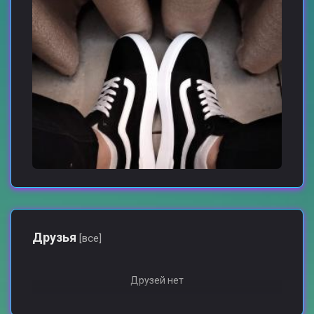
Друзья
[все]
Друзей нет