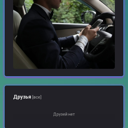
Друзья
[все]
Друзей нет