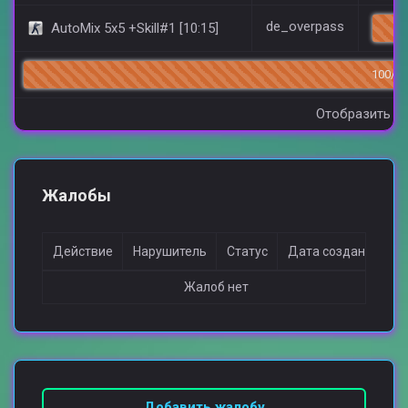
de_overpass
AutoMix 5x5 +Skill#1 [10:15]
13
100/1
Отобразить вс
Жалобы
Действие
Нарушитель
Статус
Дата создания
Жалоб нет
Добавить жалобу