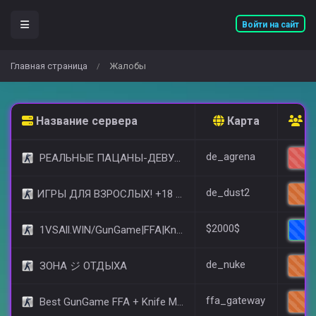
Войти на сайт
Главная страница
Жалобы
/
Название сервера
Карта
О
de_agrena
РЕАЛЬНЫЕ ПАЦАНЫ-ДЕВУШКИ 18+ [STEAM BONUS]
29
de_dust2
​ИГРЫ ДЛЯ ВЗРОСЛЫХ! +18 © (FREE VIP)
12
$2000$
1VSAll.WIN/GunGame|FFA|KnIfE MoD
6
de_nuke
ЗОНА ジ ОТДЫХА
10
ffa_gateway
Best GunGame FFA + Knife MOD(+18)
9