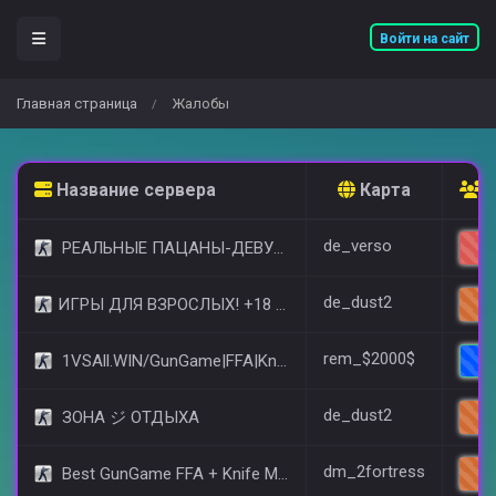
Войти на сайт
Главная страница
Жалобы
/
Название сервера
Карта
О
de_verso
РЕАЛЬНЫЕ ПАЦАНЫ-ДЕВУШКИ 18+ [STEAM BONUS]
2
de_dust2
​ИГРЫ ДЛЯ ВЗРОСЛЫХ! +18 © (FREE VIP)
1
rem_$2000$
1VSAll.WIN/GunGame|FFA|KnIfE MoD
de_dust2
ЗОНА ジ ОТДЫХА
1
dm_2fortress
Best GunGame FFA + Knife MOD(+18)