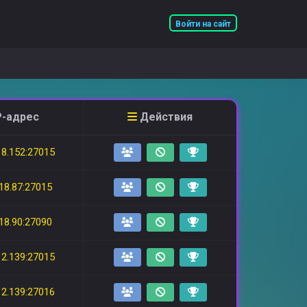
Войти на сайт
P-адрес
Действия
18.152:27015
18.87:27015
18.90:27090
12.139:27015
12.139:27016