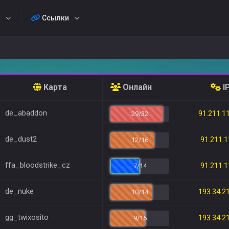
а
Ссылки
Карта
Онлайн
I
de_abaddon
91.211.1
29/32
de_dust2
91.211.1
12/16
ffa_bloodstrike_cz
91.211.1
7/14
de_nuke
193.34.2
10/14
gg_twixosito
193.34.2
9/15