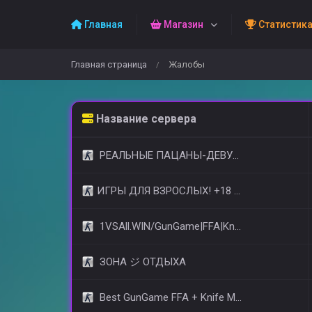
Главная
Магазин
Статистик
Главная страница
Жалобы
/
Название сервера
РЕАЛЬНЫЕ ПАЦАНЫ-ДЕВУШКИ 18+ [STEAM BONUS]
​ИГРЫ ДЛЯ ВЗРОСЛЫХ! +18 © (FREE VIP)
1VSAll.WIN/GunGame|FFA|KnIfE MoD
ЗОНА ジ ОТДЫХА
Best GunGame FFA + Knife MOD(+18)