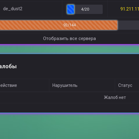
de_dust2
91.211.1
4/20
92/144
Отобразить все сервера
алобы
ействие
Нарушитель
Статус
Жалоб нет