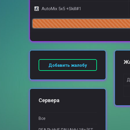
AutoMix 5x5 +Skill#1
Ж
Добавить жалобу
Д
Сервера
Все