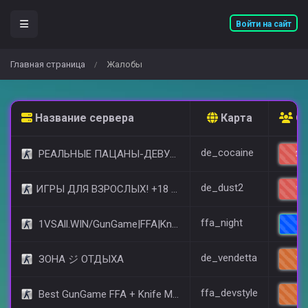
Войти на сайт
Главная страница
Жалобы
/
Название сервера
Карта
Он
de_cocaine
РЕАЛЬНЫЕ ПАЦАНЫ-ДЕВУШКИ 18+ [STEAM BONUS]
31
de_dust2
​ИГРЫ ДЛЯ ВЗРОСЛЫХ! +18 © (FREE VIP)
13
ffa_night
1VSAll.WIN/GunGame|FFA|KnIfE MoD
6/
de_vendetta
ЗОНА ジ ОТДЫХА
10
ffa_devstyle
Best GunGame FFA + Knife MOD(+18)
9/