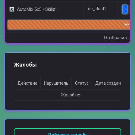
de_dust2
AutoMix 5x5 +Skill#1
4/
94/14
Отобразить вс
Жалобы
Действие
Нарушитель
Статус
Дата создания
Жалоб нет
Добавить жалобу