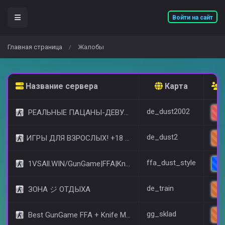
Войти на сайт
Главная страница
Жалобы
/
Название сервера
Карта
de_dust2002
РЕАЛЬНЫЕ ПАЦАНЫ-ДЕВУШКИ 18+ [STEAM BONUS]
de_dust2
​ИГРЫ ДЛЯ ВЗРОСЛЫХ! +18 © (FREE VIP)
ffa_dust_style
1VSAll.WIN/GunGame|FFA|KnIfE MoD
de_train
ЗОНА ジ ОТДЫХА
gg_sklad
Best GunGame FFA + Knife MOD(+18)