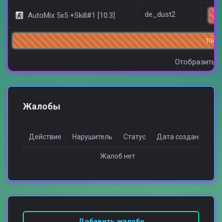
de_dust2
AutoMix 5x5 +Skill#1 [10:3]
104/1
Отобразить в
Жалобы
Действие
Нарушитель
Статус
Дата создания
Жалоб нет
Добавить жалобу