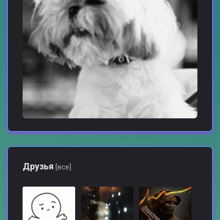
Друзья
[все]