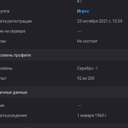
87
руппа
Игрок
ата регистрации
23 октября 2021 г, 15:59
ик на сервере
---
лан
Не состоит
ровень профиля
ровень
Серебро - I
пыт
92 из 200
ичные данные
мя
---
ата рождения
1 января 1960 г