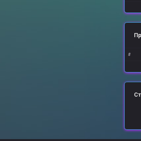
П
#
Ст