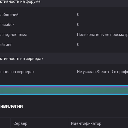
ктивность на форуме
ообщений
0
пасибок
0
оследняя тема
Пользователь не просмат
ейтинг
0
ктивность на серверах
ровел на серверах:
Не указан Steam ID в проф
ивилегии
Сервер
Идентификатор