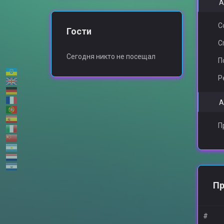
А
Venus
CTEPBA
_FUK_
С
Гости
С
Сегодня никто не посещал
П
Ratmir
Lampo4Ka
Р
А
Reflex1206
Hypothermia
П
KARAMEJIbKA
Пр
#