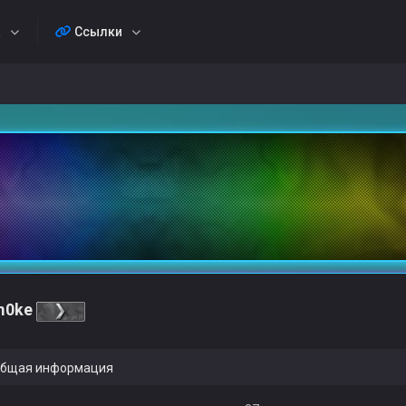
а
Ссылки
m0ke
бщая информация