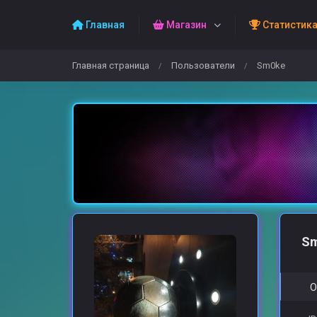
Главная
Магазин
Статистик
Главная страница
Пользователи
Sm0ke
/
/
S
О