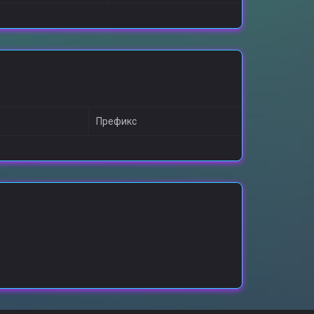
Префикс
о