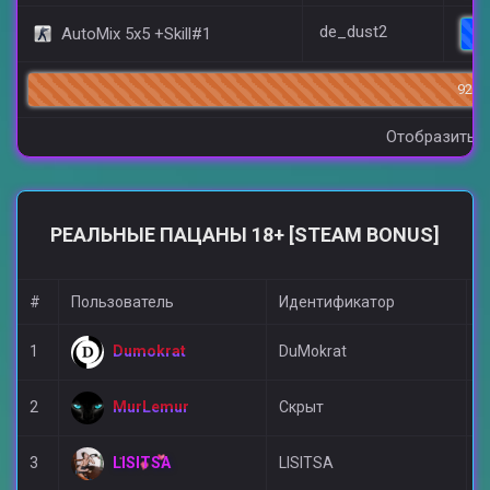
de_dust2
AutoMix 5x5 +Skill#1
92/1
Отобразить в
РЕАЛЬНЫЕ ПАЦАНЫ 18+ [STEAM BONUS]
#
Пользователь
Идентификатор
У
Dumokrat
1
DuMokrat
А
MurLemur
2
Скрыт
A
LISITSA
3
LISITSA
Д