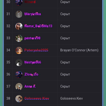
Wizard
30
Скрыт
П
Maryichka
31
Скрыт
Д
Name_BeDbMa13
32
Скрыт
Д
pantera98
33
Скрыт
Д
Poteryaha2025
34
Brayan O'Connor (Artem)
А
Nastya666
35
Скрыт
Д
Zloe_zlo
36
Скрыт
Д
Anna A.
37
Скрыт
Д
Goloseevo.Kiev
38
Goloseevo.Kiev
А