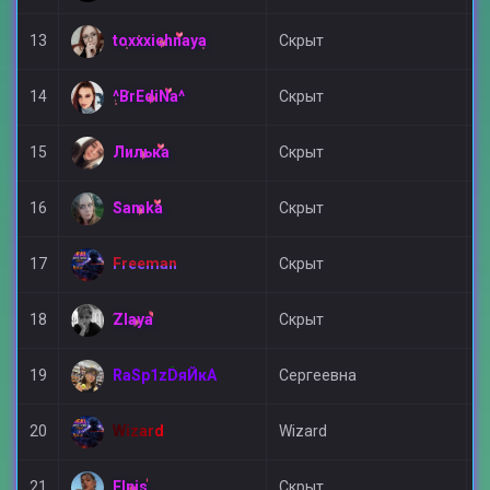
toxxxichnaya
13
Скрыт
Д
^BrEdiNa^
14
Скрыт
Д
Лилька
15
Скрыт
Д
Samka
16
Скрыт
Д
Freeman
17
Скрыт
А
Zlaya
18
Скрыт
Д
RaSp1zDяЙкА
19
Сергеевна
Д
Wizard
20
Wizard
П
Elpis
21
Скрыт
Д