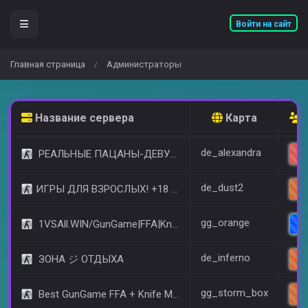
Войти на сайт
Главная страница
Администраторы
/
Название сервера
Карта
de_alexandra
РЕАЛЬНЫЕ ПАЦАНЫ-ДЕВУШКИ 18+ [STEAM BONUS]
de_dust2
​ИГРЫ ДЛЯ ВЗРОСЛЫХ! +18 © (FREE VIP)
gg_orange
1VSAll.WIN/GunGame|FFA|KnIfE MoD
de_inferno
ЗОНА ジ ОТДЫХА
gg_storm_box
Best GunGame FFA + Knife MOD(+18)