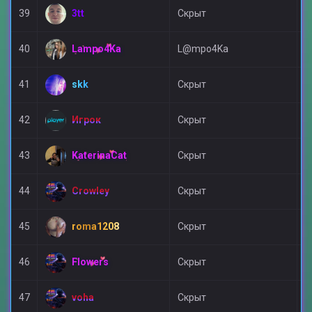
3tt
39
Скрыт
П
Lampo4Ka
40
L@mpo4Ka
Д
skk
41
Скрыт
V
Игрок
42
Скрыт
А
KaterinaCat
43
Скрыт
Д
Crowley
44
Скрыт
А
roma1208
45
Скрыт
V
Flowers
46
Скрыт
Д
voha
47
Скрыт
А