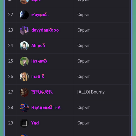
мяушка.
22
Скрыт
Д
davydenkooo
23
Скрыт
Д
Alinich
24
Скрыт
Д
laskawx
25
Скрыт
Д
maSik
26
Скрыт
Д
丂卂Ҝㄩ尺卂
27
[ALLO] Bounty
Д
НеАдЕкВаТнА
28
Скрыт
Д
Yad
29
Скрыт
Д