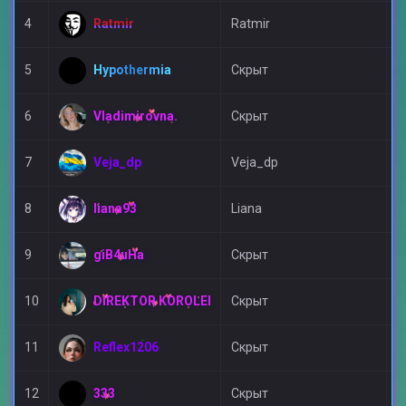
Ratmir
4
Ratmir
А
Hypothermia
5
Скрыт
Д
Vladimirovna.
6
Скрыт
Д
Veja_dp
7
Veja_dp
П
liana93
8
Liana
Д
giB4uHa
9
Скрыт
Д
DIREKTOR KOROLEI
10
Скрыт
Д
Reflex1206
11
Скрыт
Д
333
12
Скрыт
Д