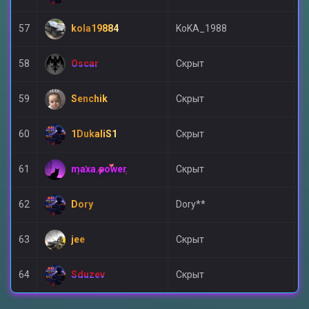
kola19884
57
KoKA_1988
V
Oscar
58
Скрыт
A
Senchik
59
Скрыт
V
1DukaliS1
60
Скрыт
V
maxa.power
61
Скрыт
Д
Dory
62
Dory**
V
jee
63
Скрыт
V
Sduzev
64
Скрыт
А