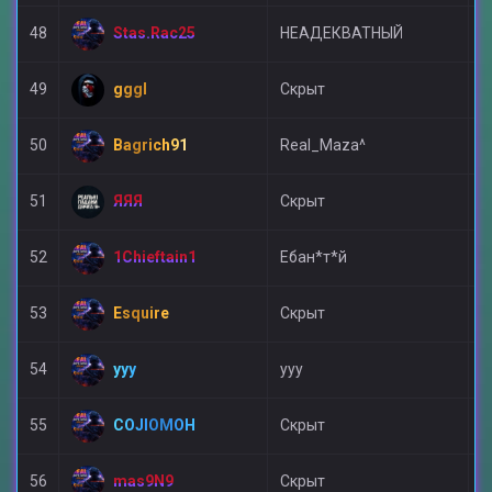
Stas.Rac25
48
НЕАДЕКВАТНЫЙ
А
gggl
49
Скрыт
V
Bagrich91
50
Real_Maza^
V
ЯЯЯ
51
Скрыт
А
1Chieftain1
52
Ебан*т*й
А
Esquire
53
Скрыт
V
yyy
54
yyy
A
COJIOMOH
55
Скрыт
А
mas9N9
56
Скрыт
А