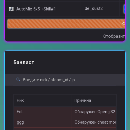
de_dust2
AutoMix 5x5 +Skill#1
92/1
Отобразить 
Банлист
Ник
Причина
EoL
Обнаружен Opengl32 [#1]
ggg
Обнаружен cheat models [#2