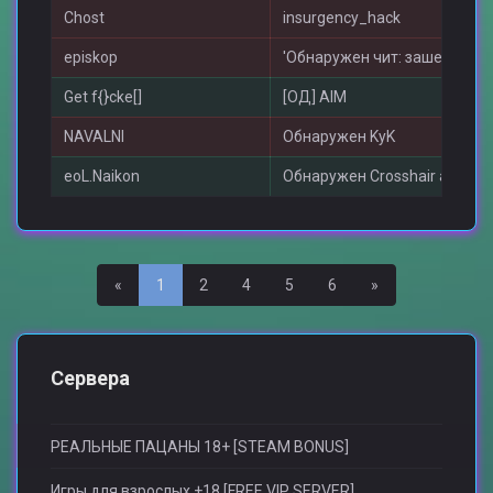
Chost
insurgency_hack
episkop
'Обнаружен чит: зашел с чит
Get f{}cke[]
[ОД] AIM
NAVALNI
Обнаружен KyK
eoL.Naikon
Обнаружен Crosshair awp [#8
Назад
Вперед
«
1
2
4
5
6
»
Сервера
РЕАЛЬНЫЕ ПАЦАНЫ 18+ [STEAM BONUS]
Игры для взрослыx +18 [FREE VIP SERVER]