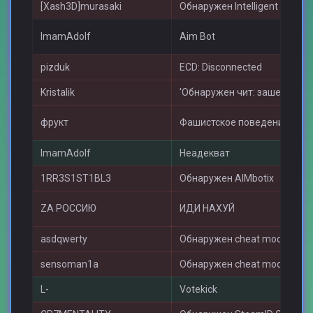
[Xash3D]murasaki
Обнаружен Intelligent Aim [#
ImamAdolf
Aim Bot
pizduk
ECD: Disconnected
Kristalik
'Обнаружен чит: зашел с чит
фрукт
Фашистское поведение
ImamAdolf
Неадекват
1RR3S1ST1BL3
Обнаружен AIMbotix
ZА РОССИЮ
ИДИ НАХУЙ
asdqwerty
Обнаружен cheat models [#6
sensoman1a
Обнаружен cheat models [#1
L-
Votekick