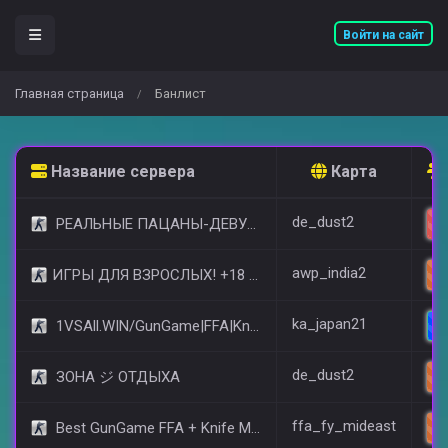
Войти на сайт
Главная страница
Банлист
/
Название сервера
Карта
de_dust2
РЕАЛЬНЫЕ ПАЦАНЫ-ДЕВУШКИ 18+ [STEAM BONUS]
awp_india2
​ИГРЫ ДЛЯ ВЗРОСЛЫХ! +18 © (FREE VIP)
ka_japan21
1VSAll.WIN/GunGame|FFA|KnIfE MoD
de_dust2
ЗОНА ジ ОТДЫХА
ffa_fy_mideast
Best GunGame FFA + Knife MOD(+18)