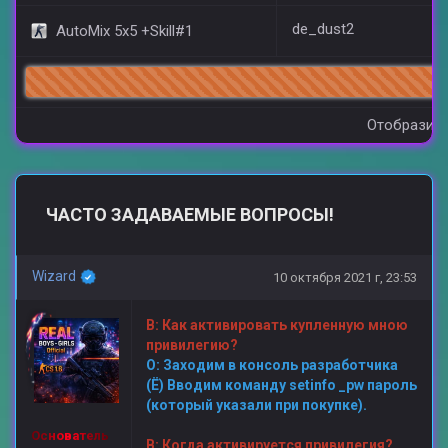
de_dust2
AutoMix 5x5 +Skill#1
93
Отобразить
ЧАСТО ЗАДАВАЕМЫЕ ВОПРОСЫ!
Wizard
10 октября 2021 г, 23:53
В:
Как активировать купленную мною
привилегию?
О: Заходим в консоль разработчика
(Ё) Вводим команду setinfo _pw пароль
(который указали при покупке).
Основатель
В: Когда активируется привилегия?