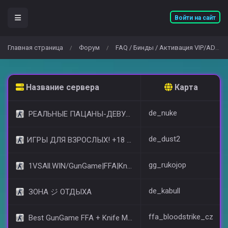
Войти на сайт
Главная страница
Форум
FAQ / Бинды / Активация VIP/ADMIN и т.д..
/
/
Название сервера
Карта
de_nuke
РЕАЛЬНЫЕ ПАЦАНЫ-ДЕВУШКИ 18+ [STEAM BONUS]
de_dust2
​ИГРЫ ДЛЯ ВЗРОСЛЫХ! +18 © (FREE VIP)
gg_rukojop
1VSAll.WIN/GunGame|FFA|KnIfE MoD
de_kabull
ЗОНА ジ ОТДЫХА
ffa_bloodstrike_cz
Best GunGame FFA + Knife MOD(+18)