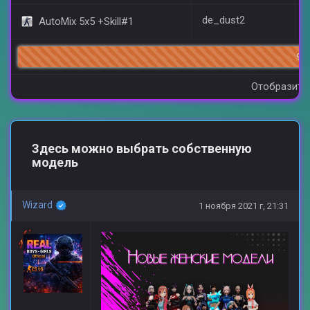
de_dust2
AutoMix 5x5 +Skill#1
92/
Отобразить 
Здесь можно выбрать собственную
модель
Wizard
1 ноября 2021 г, 21:31