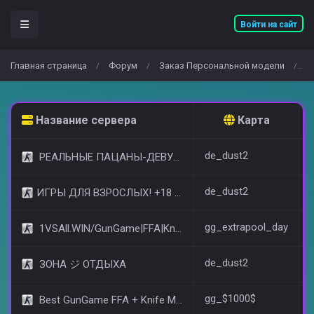
Войти на сайт
Главная страница
Форум
Заказ Персональной модели
З
/
/
/
Название сервера
Карта
de_dust2
РЕАЛЬНЫЕ ПАЦАНЫ-ДЕВУШКИ 18+ [STEAM BONUS]
de_dust2
​ИГРЫ ДЛЯ ВЗРОСЛЫХ! +18 © (FREE VIP)
gg_extrapool_day
1VSAll.WIN/GunGame|FFA|KnIfE MoD
de_dust2
ЗОНА ジ ОТДЫХА
gg_$1000$
Best GunGame FFA + Knife MOD(+18)