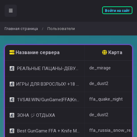
Войти на сайт
Главная страница
Пользователи
/
Название сервера
Карта
de_mirage
РЕАЛЬНЫЕ ПАЦАНЫ-ДЕВУШКИ 18+ [STEAM BONUS]
de_dust2
​ИГРЫ ДЛЯ ВЗРОСЛЫХ! +18 © (FREE VIP)
ffa_quake_night
1VSAll.WIN/GunGame|FFA|KnIfE MoD
de_dust2
ЗОНА ジ ОТДЫХА
ffa_russia_snow_remap
Best GunGame FFA + Knife MOD(+18)