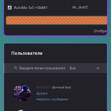
de_dust2
AutoMix 5x5 +Skill#1
Отобрази
Пользователи
BennieDe
(Вечный бан)
Друзья
Написать сообщение