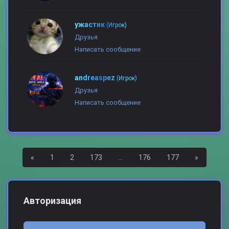
ужастик
(Игрок)
Друзья
Написать сообщение
andreaspez
(Игрок)
Друзья
Написать сообщение
Назад
Вперед
«
1
2
173
...
176
177
»
Авторизация