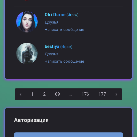
Oh i Durne
(Игрок)
Друзья
Написать сообщение
bestiya
(Игрок)
Друзья
Написать сообщение
Назад
Вперед
«
1
2
69
...
176
177
»
Авторизация