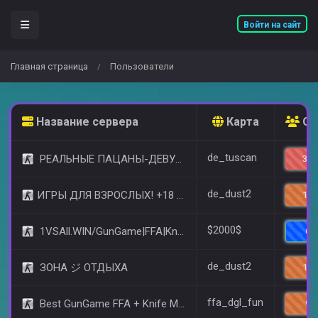
Войти на сайт
Главная страница
Пользователи
/
Название сервера
Карта
Он
de_tuscan
РЕАЛЬНЫЕ ПАЦАНЫ-ДЕВУШКИ 18+ [STEAM BONUS]
30/
de_dust2
​ИГРЫ ДЛЯ ВЗРОСЛЫХ! +18 © (FREE VIP)
12/
$2000$
1VSAll.WIN/GunGame|FFA|KnIfE MoD
6/
de_dust2
ЗОНА ジ ОТДЫХА
10/
ffa_dgl_fun
Best GunGame FFA + Knife MOD(+18)
9/