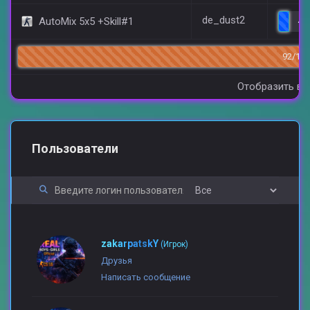
de_dust2
AutoMix 5x5 +Skill#1
4/
92/144
Отобразить вс
Пользователи
zakarpatskY
(Игрок)
Друзья
Написать сообщение