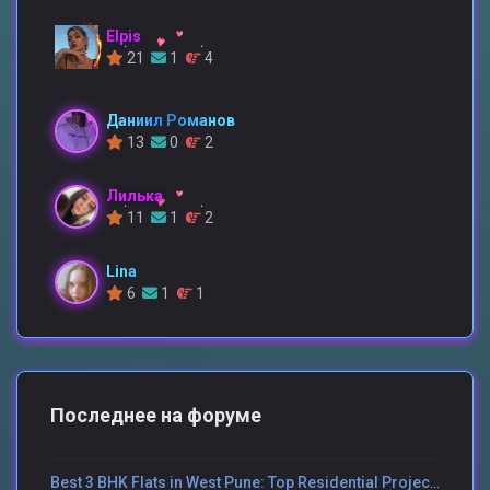
Elpis
21
1
4
Даниил Романов
13
0
2
Лилька
11
1
2
Lina
6
1
1
Последнее на форуме
Best 3 BHK Flats in West Pune: Top Residential Projects in Hinjewadi, Punawale, Wakad & Balewadi