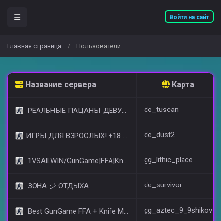
Войти на сайт
Главная страница
Пользователи
/
Название сервера
Карта
de_tuscan
РЕАЛЬНЫЕ ПАЦАНЫ-ДЕВУШКИ 18+ [STEAM BONUS]
de_dust2
​ИГРЫ ДЛЯ ВЗРОСЛЫХ! +18 © (FREE VIP)
gg_lithic_place
1VSAll.WIN/GunGame|FFA|KnIfE MoD
de_survivor
ЗОНА ジ ОТДЫХА
gg_aztec_9_9shikov
Best GunGame FFA + Knife MOD(+18)