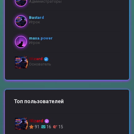
Администраторы
Bastard
Игрок
maxa.power
Игрок
Wizard
Основатель
Топ пользователей
Wizard
91
16
15